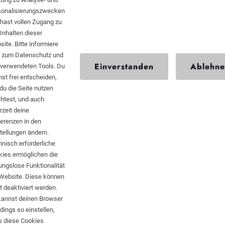
sonalisierungszwecken
hast vollen Zugang zu
Inhalten dieser
SCHWARTZ
ite. Bitte informiere
KONTEXT
h zum Datenschutz und
Einverstanden
Ablehn
 verwendeten Tools. Du
st frei entscheiden,
du die Seite nutzen
Impressum
htest, und auch
rzeit deine
Datenschutz
erenzen in den
Kontakt
tellungen ändern.
nisch erforderliche
kies ermöglichen die
ungslose Funktionalität
 Website. Diese können
t deaktiviert werden.
kannst deinen Browser
rdings so einstellen,
s diese Cookies