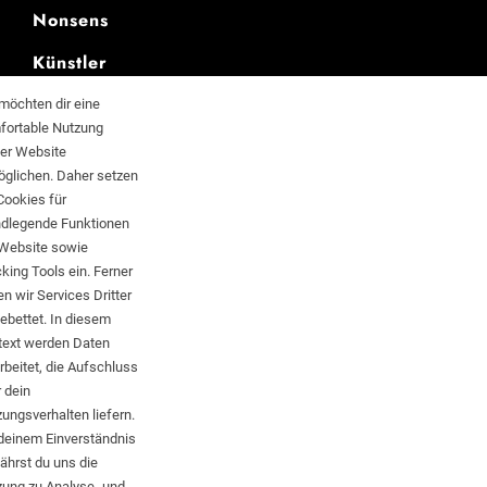
Nonsens
Künstler
News
möchten dir eine
fortable Nutzung
ser Website
öglichen. Daher setzen
Cookies für
SCHWARTZ
ndlegende Funktionen
 Website sowie
KOMMERZ
king Tools ein. Ferner
n wir Services Dritter
ebettet. In diesem
Hirntot shoppen
text werden Daten
rbeitet, die Aufschluss
Literatur erwerben
 dein
ungsverhalten liefern.
Musik kaufen
deinem Einverständnis
hrst du uns die
zung zu Analyse- und