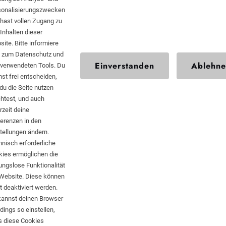
sonalisierungszwecken
hast vollen Zugang zu
Inhalten dieser
SCHWARTZ
ite. Bitte informiere
KONTEXT
h zum Datenschutz und
Einverstanden
Ablehn
 verwendeten Tools. Du
st frei entscheiden,
du die Seite nutzen
Impressum
htest, und auch
rzeit deine
Datenschutz
erenzen in den
Kontakt
tellungen ändern.
nisch erforderliche
kies ermöglichen die
ungslose Funktionalität
 Website. Diese können
t deaktiviert werden.
kannst deinen Browser
rdings so einstellen,
s diese Cookies