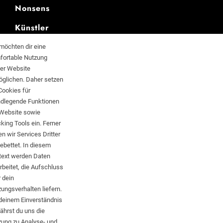
Nonsens
Künstler
News
möchten dir eine
fortable Nutzung
ser Website
öglichen. Daher setzen
Cookies für
SCHWARTZ
ndlegende Funktionen
 Website sowie
KOMMERZ
king Tools ein. Ferner
n wir Services Dritter
ebettet. In diesem
Hirntot shoppen
text werden Daten
rbeitet, die Aufschluss
Literatur erwerben
 dein
ungsverhalten liefern.
Musik kaufen
deinem Einverständnis
hrst du uns die
zung zu Analyse- und