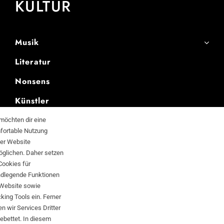
KULTUR
Musik
Literatur
Nonsens
Künstler
News
möchten dir eine
fortable Nutzung
ser Website
öglichen. Daher setzen
Cookies für
SCHWARTZ
ndlegende Funktionen
 Website sowie
KOMMERZ
king Tools ein. Ferner
n wir Services Dritter
ebettet. In diesem