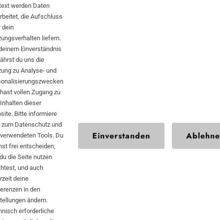
Hirntot shoppen
text werden Daten
rbeitet, die Aufschluss
Literatur erwerben
 dein
ungsverhalten liefern.
Musik kaufen
deinem Einverständnis
hrst du uns die
zung zu Analyse- und
sonalisierungszwecken
hast vollen Zugang zu
Inhalten dieser
SCHWARTZ
ite. Bitte informiere
KONTEXT
h zum Datenschutz und
Einverstanden
Ablehn
 verwendeten Tools. Du
st frei entscheiden,
du die Seite nutzen
Impressum
htest, und auch
rzeit deine
Datenschutz
erenzen in den
Kontakt
tellungen ändern.
nisch erforderliche